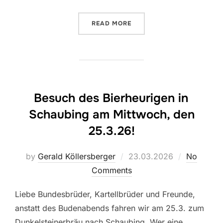
„AC „NEUTRALITÄT, SICHE
READ MORE
Besuch des Bierheurigen in
Schaubing am Mittwoch, den
25.3.26!
Posted
by
Gerald Köllersberger
23.03.2026
No
on
Comments
Liebe Bundesbrüder, Kartellbrüder und Freunde,
anstatt des Budenabends fahren wir am 25.3. zum
Dunkelsteinerbräu nach Schaubing. Wer eine