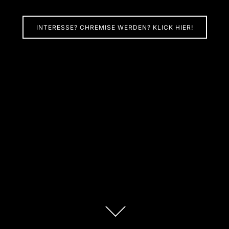
INTERESSE? CHREMISE WERDEN? KLICK HIER!
Scroll
down