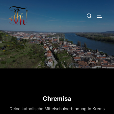
Skip
to
Search
TOGGLE
content
for:
Chremisa
Deine katholische Mittelschulverbindung in Krems