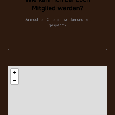
Bitte melde dich hier!
Mitglied werden?
Du möchtest Chremise werden und bist
Kontaktdaten ergänzen!
gespannt?
+
−